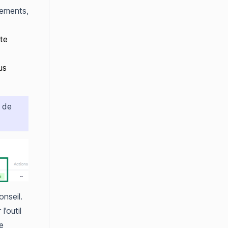
ements,
te
us
l de
nseil.
’outil
e