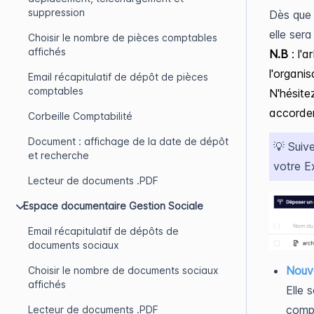
suppression
Dès que 
elle ser
Choisir le nombre de pièces comptables
affichés
N.B
: l'
l'organi
Email récapitulatif de dépôt de pièces
comptables
N'hésite
accorder
Corbeille Comptabilité
Document : affichage de la date de dépôt
💡 Suive
et recherche
votre E
Lecteur de documents .PDF
Espace documentaire Gestion Sociale
Email récapitulatif de dépôts de
documents sociaux
Nou
Choisir le nombre de documents sociaux
affichés
Elle 
compt
Lecteur de documents .PDF