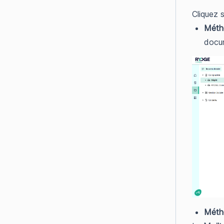
Cliquez s
Méth
docum
Méth