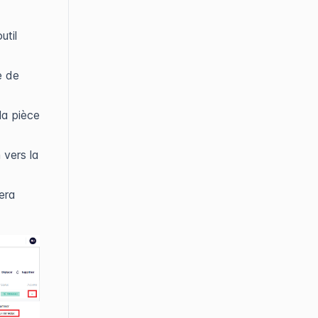
util
e de
la pièce
 vers la
era