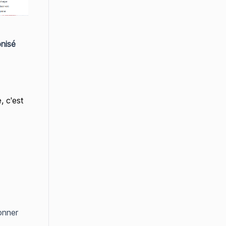
onisé
, c'est
onner