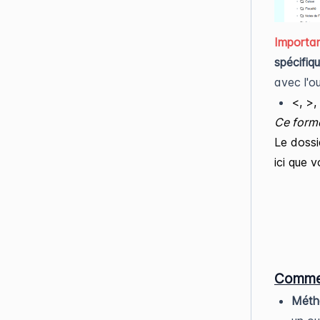
Importa
spécifiq
avec l'ou
<, >, :
Ce form
Le dossi
ici que 
Commen
Méth