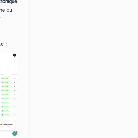
tronique
ême ou
r
s
" :