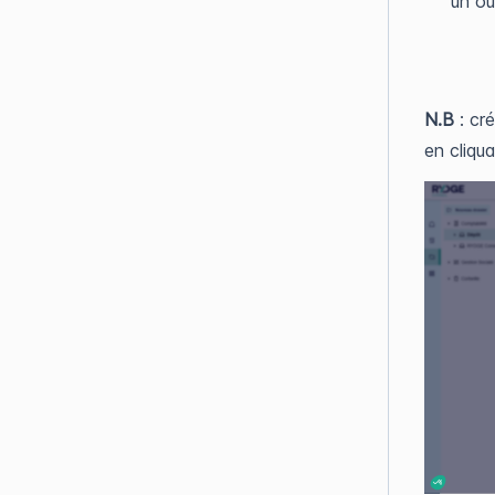
un ou
N.B
: cr
en cliqu